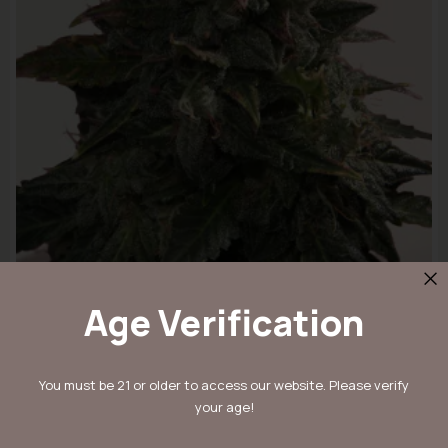
Age Verification
Venice Beach Afghan
You must be 21 or older to access our website. Please verify
Rating:
0%
your age!
1
3
5
10