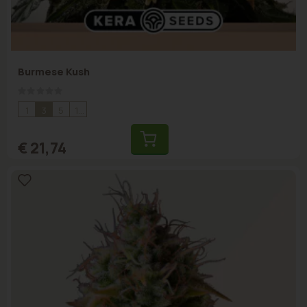
Burmese Kush
Rating:
0%
1
3
5
10
€ 21,74