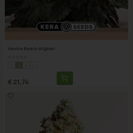
Venice Beach Afghan
Rating:
0%
1
3
5
10
€ 21,74