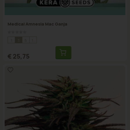
Medical Amnesia Mac Ganja
Rating:
0%
1
3
5
10
€ 25,75