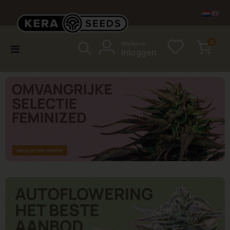
items
0
Welkom
Toggle
Inloggen
Cart
Nav