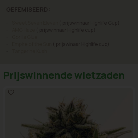
GEFEMISEERD:
-
Sweet Seven Eleven
( prijswinnaar Highlife Cup)
-
AMG Haze
( prijswinnaar Highlife cup)
-
Gorilla Glue
-
Empire of the Sun
( prijswinaar Highlife cup)
-
Tangerine Kush
Prijswinnende wietzaden