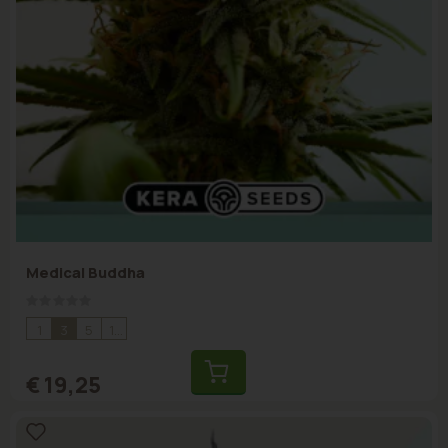
Medical Buddha
Rating:
0%
1
3
5
10
€ 19,25