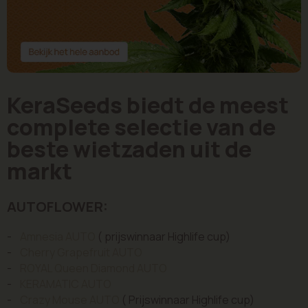
KeraSeeds biedt de meest
complete selectie van de
beste wietzaden uit de
markt
AUTOFLOWER:
-
Amnesia AUTO
( prijswinnaar Highlife cup)
-
Cherry Grapefruit AUTO
-
ROYAL Queen Diamond AUTO
-
KERAMATIC AUTO
-
Crazy Mouse AUTO
( Prijswinnaar Highlife cup)