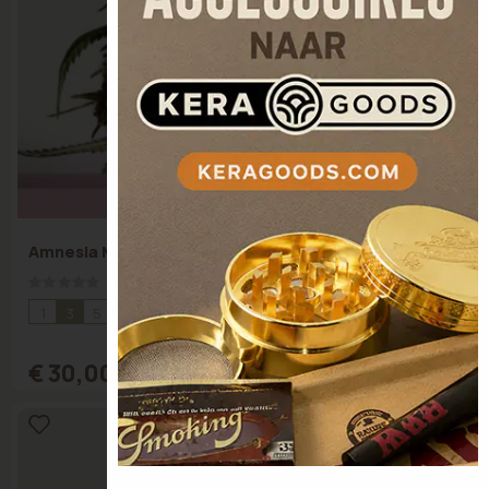
Amnesia Mac Ganja
Rating:
0%
1
3
5
10
€ 30,00