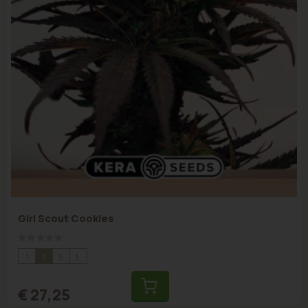
Girl Scout Cookies
Rating:
0%
1
3
5
10
€ 27,25