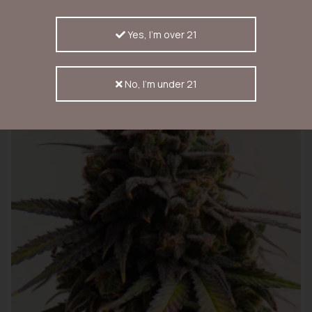
€ 21,74
Yes, I'm over 21
No, I'm under 21