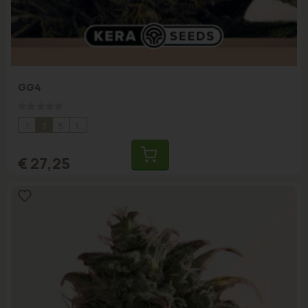
GG4
Rating:
0%
1
3
5
10
€ 27,25