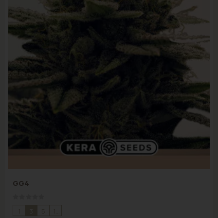
GG4
Rating:
0%
1
3
5
10