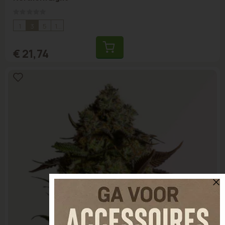
Rating:
0%
1
3
5
10
€ 21,74