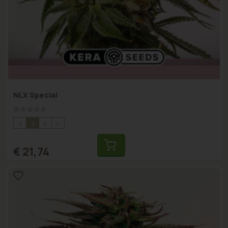
NLX Special
Rating:
0%
1
3
5
10
€ 21,74