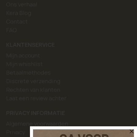
Ons verhaal
Kera Blog
Contact
FAQ
KLANTENSERVICE
Mijn account
Mijn whishlist
Betaalmethodes
Discrete verzending
Rechten van klanten
Laat een review achter
PRIVACY INFORMATIE
Algemene voorwaarden
Privacy