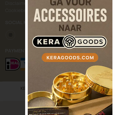
Disclaimer
Cookiebeleid
SOCIAL MEDIA
PAYMENT METHODS
KERASEEDS
| Kooikerstraat 12, 5042 XC Tilburg,
The Netherlands
© Keraseeds. All Rights Reserved.