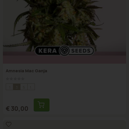
Amnesia Mac Ganja
Rating:
0%
1
3
5
10
€ 30,00