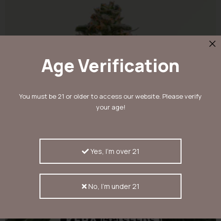
Age Verification
You must be 21 or older to access our website. Please verify
your age!
Yes, I'm over 21
No, I'm under 21