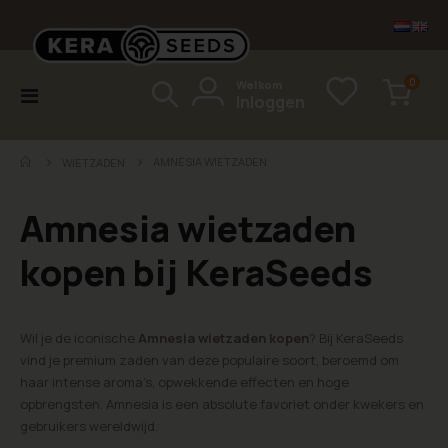
items
0
Welkom
Toggle
Inloggen
Cart
Nav
AMNESIA WIETZADEN
WIETZADEN
Amnesia wietzaden
kopen bij KeraSeeds
Wil je de iconische
Amnesia wietzaden kopen
? Bij KeraSeeds
vind je premium zaden van deze populaire soort, beroemd om
haar intense aroma’s, opwekkende effecten en hoge
opbrengsten. Amnesia is een absolute favoriet onder kwekers en
gebruikers wereldwijd.