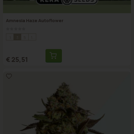
Amnesia Haze Autoflower
Rating:
0%
1
3
5
10
€ 25,51