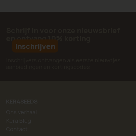
Schrijf in voor onze nieuwsbrief
en ontvang 10% korting
Inschrijven
Inschrijvers ontvangen als eerste nieuwtjes,
aanbiedingen en kortingscodes
KERASEEDS
Ons verhaal
Kera Blog
Contact