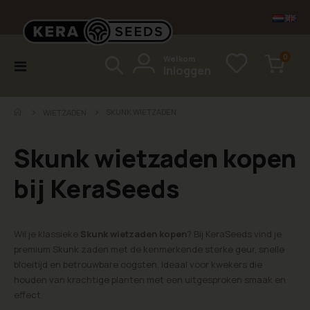
items
0
Welkom
Toggle
Inloggen
Cart
Nav
SKUNK WIETZADEN
WIETZADEN
Skunk wietzaden kopen
bij KeraSeeds
Wil je klassieke
Skunk wietzaden kopen
? Bij KeraSeeds vind je
premium Skunk zaden met de kenmerkende sterke geur, snelle
bloeitijd en betrouwbare oogsten. Ideaal voor kwekers die
houden van krachtige planten met een uitgesproken smaak en
effect.