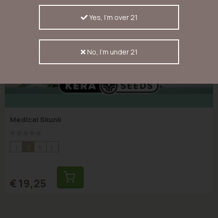
Yes, I'm over 21
No, I'm under 21
Medical Skunk
Rating:
0%
1
3
5
10
€ 19,25