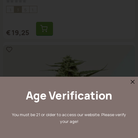
Rating:
0%
1
3
5
10
€ 19,25
Age Verification
You must be 21 or older to access our website. Please verify
your age!