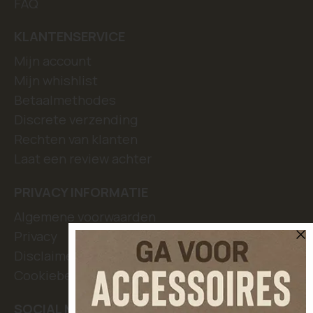
FAQ
KLANTENSERVICE
Mijn account
Mijn whishlist
Betaalmethodes
Discrete verzending
Rechten van klanten
Laat een review achter
PRIVACY INFORMATIE
Algemene voorwaarden
Privacy
Disclaimer
Cookiebeleid
SOCIAL MEDIA