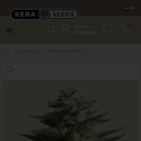
items
0
Welkom
Toggle
Inloggen
Cart
Nav
ROYAL QUEEN SEEDS
PARTNERS