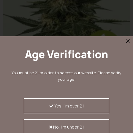
Age Verification
You must be 21 or older to access our website. Please verify
your age!
RQS Green Gelato AUTO 3 stuks
Rating:
0%
Yes, I'm over 21
€ 27,00
No, I'm under 21