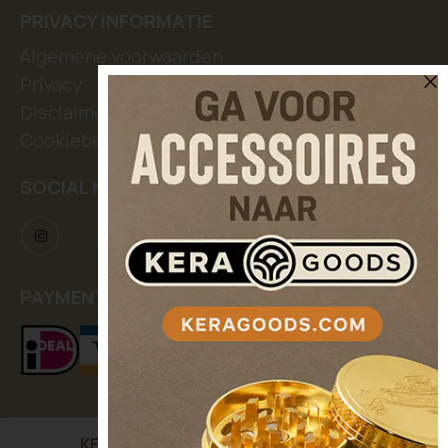
PRIVACY INFORMATIE
Algemene voorwaarden
Privacy
Disclaimer
Cookiebeleid
SOCIAL MEDIA
PAYMENT METHODS
KERASEEDS
| Kooikerstraat 12, 5042 XC Tilburg,