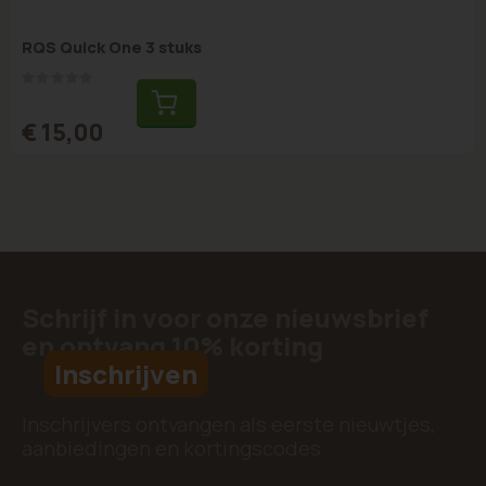
RQS Quick One 3 stuks
Rating:
0%
€ 15,00
Schrijf in voor onze nieuwsbrief
en ontvang 10% korting
Inschrijven
Inschrijvers ontvangen als eerste nieuwtjes,
aanbiedingen en kortingscodes