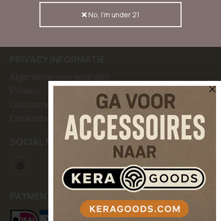
Discrete verzending
No, I'm under 21
Rechten van klanten
Laat een review achter
PRIVACY INFORMATIE
Algemene voorwaarden
Privacy
Disclaimer
Cookiebeleid
SOCIAL MEDIA
PAYMENT METHODS