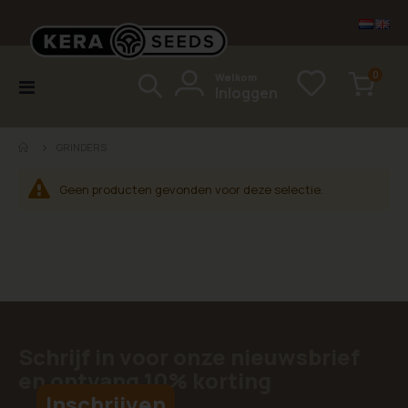
items
0
Welkom
Toggle
Inloggen
Cart
Nav
GRINDERS
Geen producten gevonden voor deze selectie.
Schrijf in voor onze nieuwsbrief
en ontvang 10% korting
Inschrijven