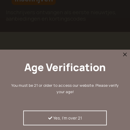
Inschrijvers ontvangen als eerste nieuwtjes,
aanbiedingen en kortingscodes
KERASEEDS
Ons verhaal
Age Verification
Kera Blog
Contact
FAQ
You must be 21 or older to access our website. Please verify
your age!
KLANTENSERVICE
Mijn account
Mijn whishlist
Yes, I'm over 21
Betaalmethodes