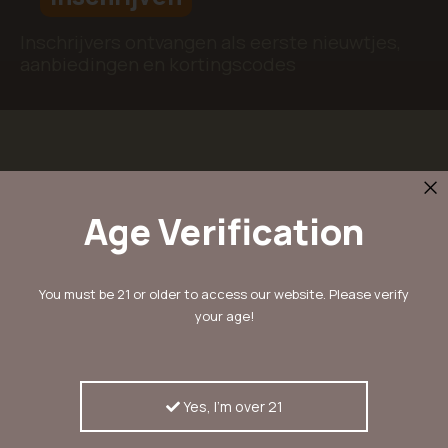
Inschrijvers ontvangen als eerste nieuwtjes,
aanbiedingen en kortingscodes
KERASEEDS
Ons verhaal
Age Verification
Kera Blog
Contact
FAQ
You must be 21 or older to access our website. Please verify
your age!
KLANTENSERVICE
Mijn account
Mijn whishlist
Yes, I'm over 21
Betaalmethodes