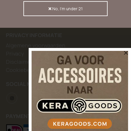
Discrete verzending
No, I'm under 21
Rechten van klanten
Laat een review achter
PRIVACY INFORMATIE
Algemene voorwaarden
Privacy
Disclaimer
Cookiebeleid
SOCIAL MEDIA
PAYMENT METHODS