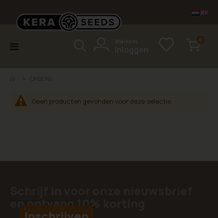
items
0
Welkom
Toggle
Inloggen
Cart
Nav
OPBERG
Geen producten gevonden voor deze selectie.
Schrijf in voor onze nieuwsbrief
en ontvang 10% korting
Inschrijven