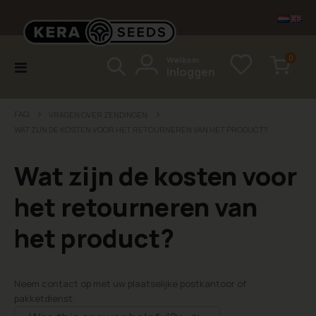
items
0
Welkom
Toggle
Inloggen
Cart
Nav
FAQ
VRAGEN OVER ZENDINGEN
WAT ZIJN DE KOSTEN VOOR HET RETOURNEREN VAN HET PRODUCT?
Wat zijn de kosten voor
het retourneren van
het product?
Neem contact op met uw plaatselijke postkantoor of
pakketdienst.