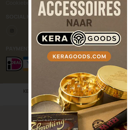
Cookiebeleid
SOCIAL MEDIA
PAYMENT METHODS
KERASEEDS
| Kooikerstraat 12, 5042 XC Tilburg,
The Netherlands
© Keraseeds. All Rights Reserved.