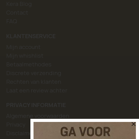
Kera Blog
Contact
FAQ
KLANTENSERVICE
Mijn account
Mijn whishlist
Betaalmethodes
Discrete verzending
Rechten van klanten
Laat een review achter
PRIVACY INFORMATIE
Algemene voorwaarden
Privacy
Disclaimer