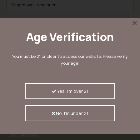
Vragen over zendingen
Age Verification
Schrijf in voor onze nieuwsbrief
You must be 21 or older to access our website. Please verify
en ontvang 10% korting
your age!
Inschrijven
Inschrijvers ontvangen als eerste nieuwtjes,
aanbiedingen en kortingscodes
Yes, I'm over 21
No, I'm under 21
KERASEEDS
Ons verhaal