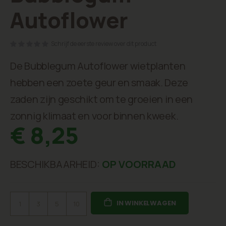
begin
Autoflower
van
de
afbeeldingen-
Schrijf de eerste review over dit product
gallerij
De Bubblegum Autoflower wietplanten
hebben een zoete geur en smaak. Deze
zaden zijn geschikt om te groeien in een
zonnig klimaat en voor binnen kweek.
€ 8,25
BESCHIKBAARHEID:
OP VOORRAAD
IN WINKELWAGEN
1
3
5
10