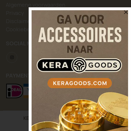
Algemene voorwaarden
Privacy
Disclaimer
Cookiebeleid
SOCIAL MEDIA
PAYMENT METHODS
KERASEEDS
| Kooikerstraat 12, 5042 XC Tilburg,
The Netherlands