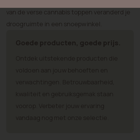
geoogst worden. Dankzij het zoete aroma
van de verse cannabis toppen veranderd je
droogruimte in een snoepwinkel.
Goede producten, goede prijs.
Ontdek uitstekende producten die
voldoen aan jouw behoeften en
verwachtingen. Betrouwbaarheid,
kwaliteit en gebruiksgemak staan
voorop. Verbeter jouw ervaring
vandaag nog met onze selectie.