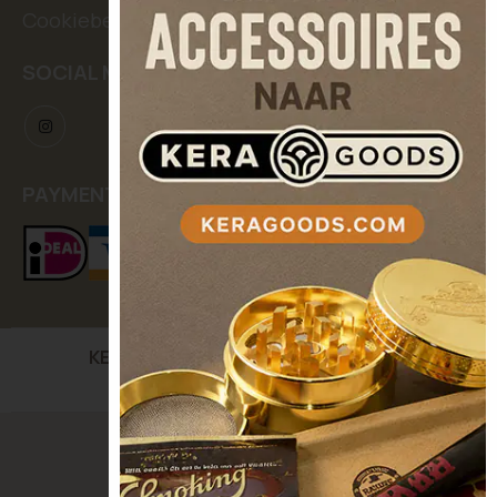
Cookiebeleid
SOCIAL MEDIA
PAYMENT METHODS
KERASEEDS
| Kooikerstraat 12, 5042 XC Tilburg,
The Netherlands
© Keraseeds. All Rights Reserved.