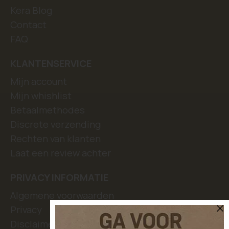
Kera Blog
Contact
FAQ
KLANTENSERVICE
Mijn account
Mijn whishlist
Betaalmethodes
Discrete verzending
Rechten van klanten
Laat een review achter
PRIVACY INFORMATIE
Algemene voorwaarden
Privacy
Disclaimer