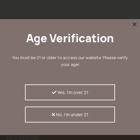
Age Verification
Schrijf in voor onze nieuwsbrief
You must be 21 or older to access our website. Please verify
en ontvang 10% korting
your age!
Inschrijven
Inschrijvers ontvangen als eerste nieuwtjes,
aanbiedingen en kortingscodes
Yes, I'm over 21
No, I'm under 21
KERASEEDS
Ons verhaal