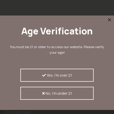
Age Verification
Schrijf in voor onze nieuwsbrief
You must be 21 or older to access our website. Please verify
en ontvang 10% korting
your age!
Inschrijven
Inschrijvers ontvangen als eerste nieuwtjes,
aanbiedingen en kortingscodes
Yes, I'm over 21
No, I'm under 21
KERASEEDS
Ons verhaal