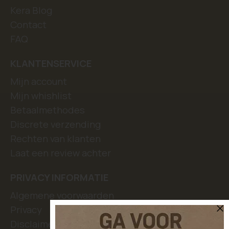
Kera Blog
Contact
FAQ
KLANTENSERVICE
Mijn account
Mijn whishlist
Betaalmethodes
Discrete verzending
Rechten van klanten
Laat een review achter
PRIVACY INFORMATIE
Algemene voorwaarden
Privacy
Disclaimer