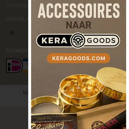
Cookiebeleid
SOCIAL MEDIA
PAYMENT METHODS
KERASEEDS
| Kooikerstraat 12, 5042 XC Tilburg,
The Netherlands
© Keraseeds. All Rights Reserved.