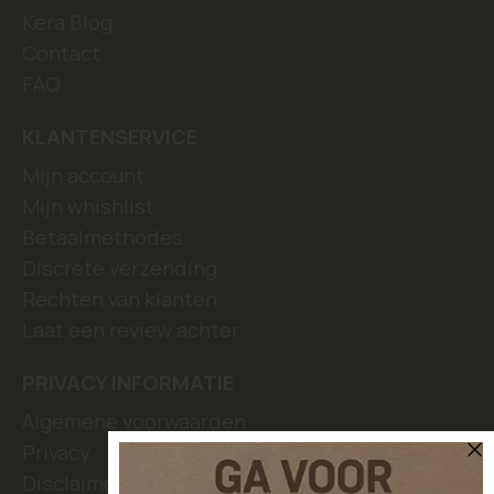
Kera Blog
Contact
FAQ
KLANTENSERVICE
Mijn account
Mijn whishlist
Betaalmethodes
Discrete verzending
Rechten van klanten
Laat een review achter
PRIVACY INFORMATIE
Algemene voorwaarden
Privacy
Disclaimer