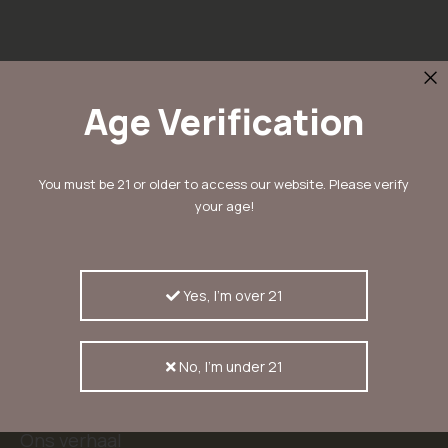
Age Verification
Schrijf in voor onze nieuwsbrief
You must be 21 or older to access our website. Please verify
en ontvang 10% korting
your age!
Inschrijven
Inschrijvers ontvangen als eerste nieuwtjes,
aanbiedingen en kortingscodes
Yes, I'm over 21
No, I'm under 21
KERASEEDS
Ons verhaal