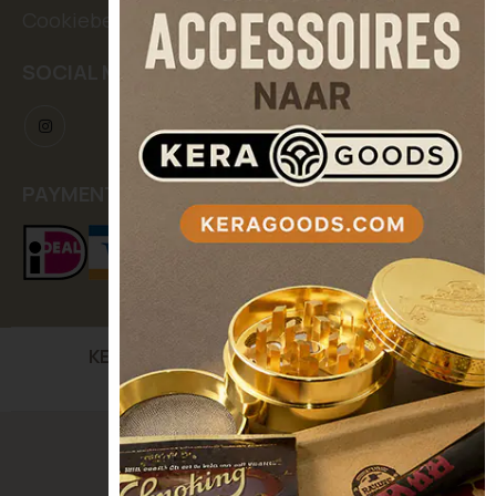
Cookiebeleid
SOCIAL MEDIA
PAYMENT METHODS
KERASEEDS
| Kooikerstraat 12, 5042 XC Tilburg,
The Netherlands
© Keraseeds. All Rights Reserved.