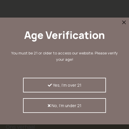
Age Verification
Schrijf in voor onze nieuwsbrief
You must be 21 or older to access our website. Please verify
en ontvang 10% korting
your age!
Inschrijven
Inschrijvers ontvangen als eerste nieuwtjes,
aanbiedingen en kortingscodes
Yes, I'm over 21
No, I'm under 21
KERASEEDS
Ons verhaal