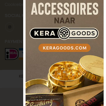
Cookiebeleid
SOCIAL MEDIA
PAYMENT METHODS
KERASEEDS
| Kooikerstraat 12, 5042 XC Tilburg,
The Netherlands
© Keraseeds. All Rights Reserved.