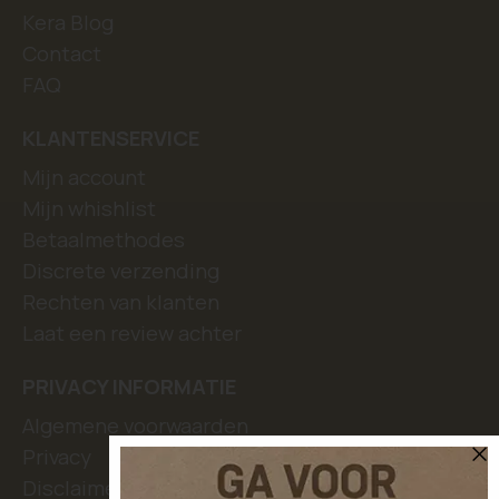
Kera Blog
Contact
FAQ
KLANTENSERVICE
Mijn account
Mijn whishlist
Betaalmethodes
Discrete verzending
Rechten van klanten
Laat een review achter
PRIVACY INFORMATIE
Algemene voorwaarden
Privacy
Disclaimer