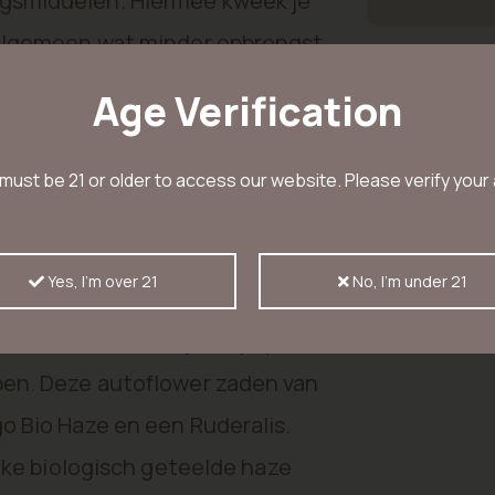
gsmiddelen. Hiermee kweek je
 algemeen wat minder opbrengst
ar dat meer dan genoeg
Age Verification
ct!
must be 21 or older to access our website. Please verify your
RTEN
 haar oorsprong vind in
Yes, I'm over 21
No, I'm under 21
varianten ontstaan door het
nten. Meestal kan je de populaire
pen. Deze autoflower zaden van
o Bio Haze en een Ruderalis.
ijke biologisch geteelde haze