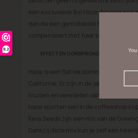
bevatten geen ongewenste bestrijdin
een exclusieve Bio Haze die over het
dan de een gemiddelde haze soort ma
compenseert met haar krachtige effe
9,2
You 
EFFECT EN OORSPRONG VAN HAZE SOO
Haze is een Sativa dominante plant die
Californië. Er zijn in de jaren talloze 
kruisen en veredelen van cannabis pla
haze soorten wel in de coffeeshop ko
Kera Seeds zijn een mix van de Greeng
Dankzij deze mix kun je zelf een heerl