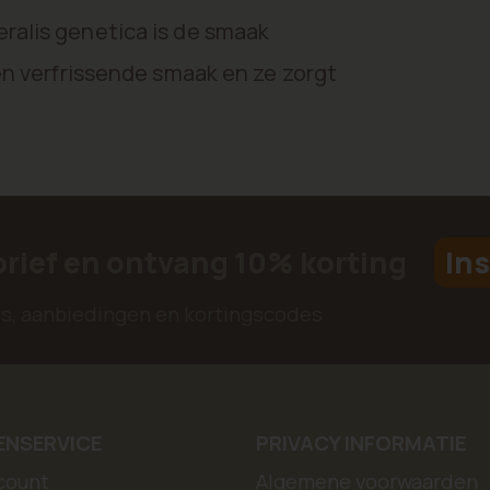
ralis genetica is de smaak
en verfrissende smaak en ze zorgt
brief en ontvang 10% korting
Ins
jes, aanbiedingen en kortingscodes
ENSERVICE
PRIVACY INFORMATIE
count
Algemene voorwaarden