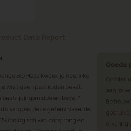
roduct Data Report
N
Goede p
engo Bio Haze kweek je heerlijke
Ontdek u
 je wiet geen pesticiden bevat.
aan jouw
die bestrijdingsmiddelen bevat?
Betrouwb
uto van pas, deze gefeminiseerde
gebruiks
00% biologisch van oorsprong en
ervaring