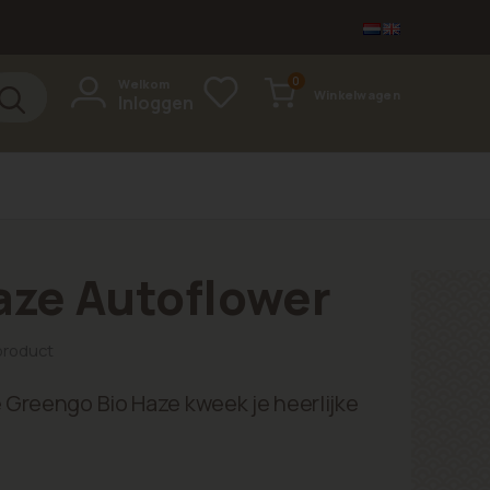
items
0
Welkom
Winkelwagen
Inloggen
Cart
aze Autoflower
 product
 Greengo Bio Haze kweek je heerlijke