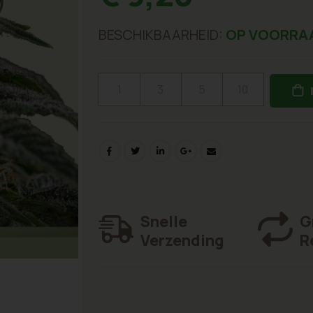
BESCHIKBAARHEID:
OP VOORRA
1
3
5
10
Snelle
G
Verzending
R