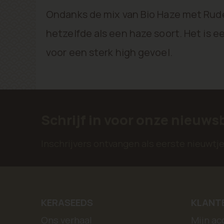
Ondanks de mix van Bio Haze met Rude
hetzelfde als een haze soort. Het is e
voor een sterk high gevoel.
Schrijf in voor onze nieuws
Inschrijvers ontvangen als eerste nieuwt
KERASEEDS
KLANT
Ons verhaal
Mijn ac