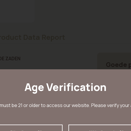
roduct Data Report
DE ZADEN
Goede p
eeds stamt af van een kruising
Ontdek u
Age Verification
 Haze. Deze gefeminiseerde
aan jouw
n als buitenkweek, maar houdt
Betrouwb
must be 21 or older to access our website. Please verify your
ode van 9 tot 10 weken. Het is
gebruiks
innenkweek ongeveer één meter
ervaring