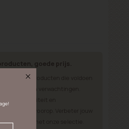
roducten, goede prijs.
itstekende producten die voldoen
 behoeften en verwachtingen.
aarheid, kwaliteit en
 age!
gemak staan voorop. Verbeter jouw
 vandaag nog met onze selectie.