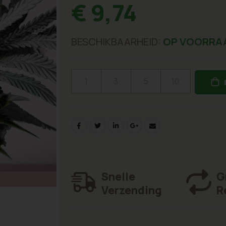
€ 9,74
BESCHIKBAARHEID:
OP VOORRA
1
3
5
10
Snelle
G
Verzending
R