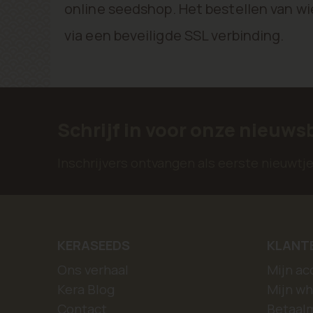
online seedshop. Het bestellen van wi
via een beveiligde SSL verbinding.
Schrijf in voor onze nieuws
Inschrijvers ontvangen als eerste nieuwt
KERASEEDS
KLANT
Ons verhaal
Mijn ac
Kera Blog
Mijn wh
Contact
Betaal