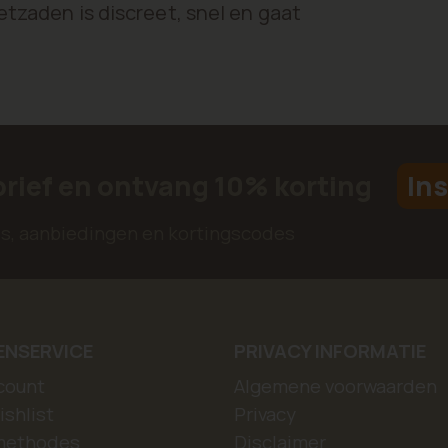
etzaden is discreet, snel en gaat
brief en ontvang 10% korting
Ins
jes, aanbiedingen en kortingscodes
ENSERVICE
PRIVACY INFORMATIE
count
Algemene voorwaarden
ishlist
Privacy
methodes
Disclaimer