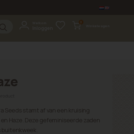
items
0
Welkom
Winkelwagen
Inloggen
Cart
aze
 product
ra Seeds stamt af van een kruising
t en Haze. Deze gefeminiseerde zaden
s buitenkweek.