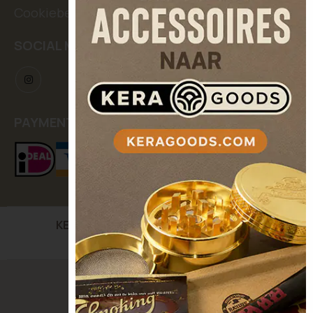
Cookiebeleid
SOCIAL MEDIA
PAYMENT METHODS
KERASEEDS
| Kooikerstraat 12, 5042 XC Tilburg,
The Netherlands
© Keraseeds. All Rights Reserved.