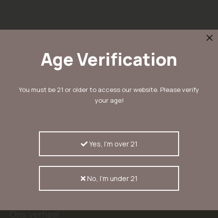
Age Verification
Schrijf in voor onze nieuwsbrief
You must be 21 or older to access our website. Please verify
en ontvang 10% korting
your age!
Inschrijven
Inschrijvers ontvangen als eerste nieuwtjes,
aanbiedingen en kortingscodes
Yes, I'm over 21
No, I'm under 21
KERASEEDS
Ons verhaal