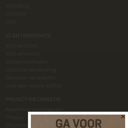
Kera Blog
Contact
FAQ
KLANTENSERVICE
Mijn account
Mijn whishlist
Betaalmethodes
Discrete verzending
Rechten van klanten
Laat een review achter
PRIVACY INFORMATIE
Algemene voorwaarden
Privacy
Disclaimer