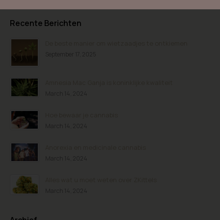
Recente Berichten
De beste manier om wietzaadjes te ontkiemen
September 17, 2025
Amnesia Mac Ganja is koninklijke kwaliteit
March 14, 2024
Hoe bewaar je cannabis
March 14, 2024
Anorexia en medicinale cannabis
March 14, 2024
Alles wat u moet weten over ZKittels
March 14, 2024
Archief