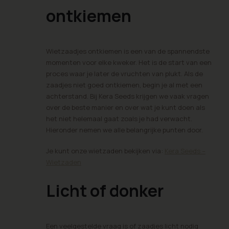
ontkiemen
Wietzaadjes ontkiemen is een van de spannendste
momenten voor elke kweker. Het is de start van een
proces waar je later de vruchten van plukt. Als de
zaadjes niet goed ontkiemen, begin je al met een
achterstand. Bij Kera Seeds krijgen we vaak vragen
over de beste manier en over wat je kunt doen als
het niet helemaal gaat zoals je had verwacht.
Hieronder nemen we alle belangrijke punten door.
Je kunt onze wietzaden bekijken via:
Kera Seeds –
Wietzaden
Licht of donker
Een veelgestelde vraag is of zaadjes licht nodig