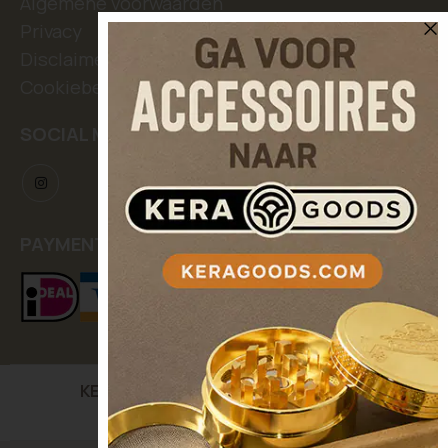
Algemene voorwaarden
Privacy
Disclaimer
Cookiebeleid
SOCIAL MEDIA
PAYMENT METHODS
KERASEEDS
| Kooikerstraat 12, 5042 XC Tilburg,
The Netherlands