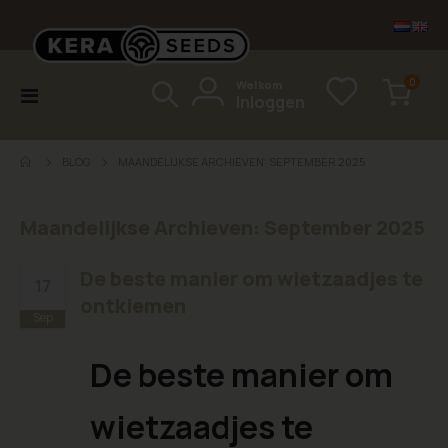
items
0
Welkom
Toggle
Inloggen
Cart
Nav
BLOG
MAANDELIJKSE ARCHIEVEN: SEPTEMBER 2025
Maandelijkse Archieven: September 2025
De beste manier om wietzaadjes te
17
ontkiemen
Sep
De beste manier om
wietzaadjes te