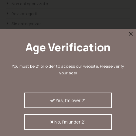
Non categorizzato
Bez kategorii
Sin categorizar
Autoflower Zaden
Age Verification
Kweek Advies
Cannabis Bloggers
Cannabis Genetica
You must be 21 or older to access our website. Please verify
your age!
Gefeminiseerde Zaden
Medische Zaden
Overige onderwerpen over cannabis
Yes, I'm over 21
Prijswinnende Zaden
USA Zaden
No, I'm under 21
Customer Service
Customer Service