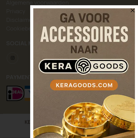
Algemene voorwaarden
Privacy
Disclaimer
Cookiebeleid
SOCIAL MEDIA
PAYMENT METHODS
KERASEEDS
| Kooikerstraat 12, 5042 XC Tilburg,
The Netherlands