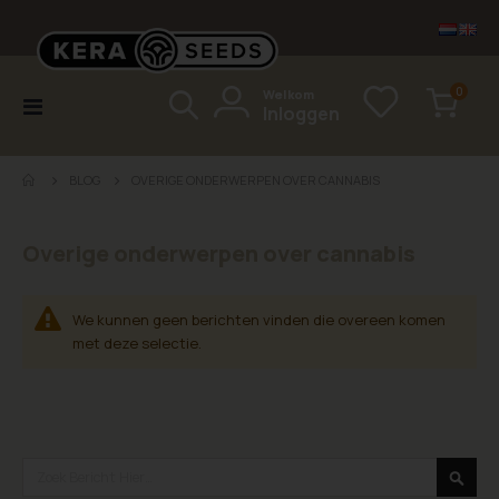
items
0
Welkom
Toggle
Inloggen
Cart
Nav
BLOG
OVERIGE ONDERWERPEN OVER CANNABIS
Overige onderwerpen over cannabis
We kunnen geen berichten vinden die overeen komen
met deze selectie.
Search