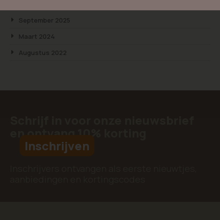
Archief
September 2025
Maart 2024
Augustus 2022
Schrijf in voor onze nieuwsbrief
en ontvang 10% korting
Inschrijven
Inschrijvers ontvangen als eerste nieuwtjes,
aanbiedingen en kortingscodes