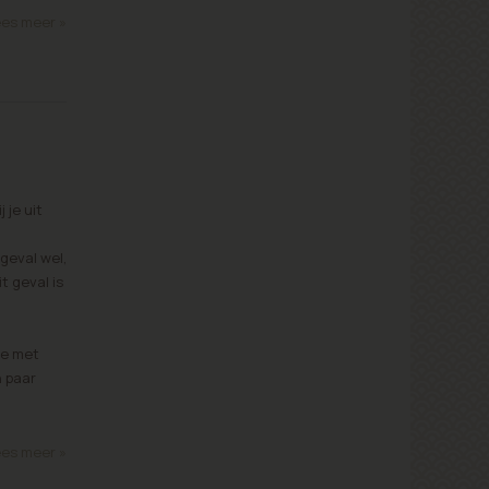
es meer »
 je uit
geval wel,
t geval is
te met
n paar
es meer »