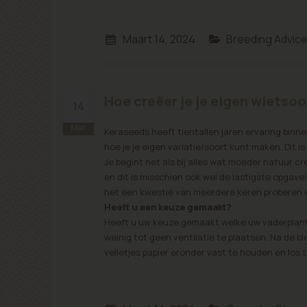
Maart 14, 2024
Breeding Advic
Hoe creëer je je eigen wietsoo
14
Mar
Keraseeds heeft tientallen jaren ervaring binnen
hoe je je eigen variatie/soort kunt maken. Dit i
Je begint net als bij alles wat moeder natuur cr
en dit is misschien ook wel de lastigste opgave! 
het een kwestie van meerdere keren proberen 
Heeft u een keuze gemaakt?
Heeft u uw keuze gemaakt welke uw vaderplant 
weinig tot geen ventilatie te plaatsen. Na de bl
velletjes papier eronder vast te houden en los 