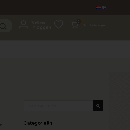
items
0
Welkom
Winkelwagen
Inloggen
Cart
Search
Search
Categorieën
e.