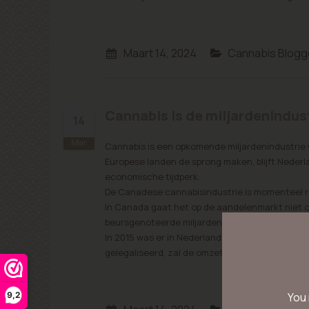
Maart 14, 2024
Cannabis Blogg
Cannabis is de miljardenindus
14
Mar
Cannabis is een opkomende miljardenindustrie w
Europese landen de sprong maken, blijft Neder
economische tijdperk.
De Canadese cannabisindustrie is momenteel ru
In Canada gaat het op de aandelenmarkt niet o
beursgenoteerde miljarden bedrijven die in Can
In 2015 was er in Nederland voor 3 miljard euro
gelegaliseerd, zal de omzet op de beurs naar v
9,2
You 