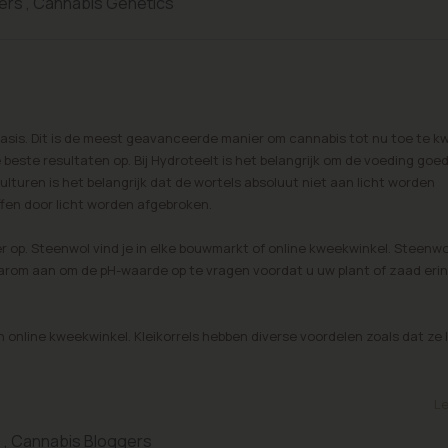
ers
,
Cannabis Genetics
basis. Dit is de meest geavanceerde manier om cannabis tot nu toe te k
 beste resultaten op. Bij Hydroteelt is het belangrijk om de voeding goed
ulturen is het belangrijk dat de wortels absoluut niet aan licht worden
fen door licht worden afgebroken.
r op. Steenwol vind je in elke bouwmarkt of online kweekwinkel. Steenwo
arom aan om de pH-waarde op te vragen voordat u uw plant of zaad erin
en online kweekwinkel. Kleikorrels hebben diverse voordelen zoals dat ze
n
Le
e
,
Cannabis Bloggers