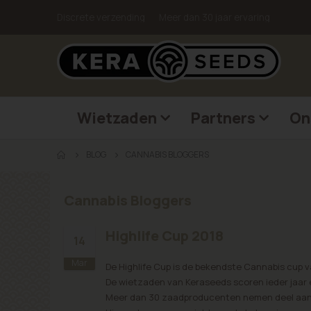
Discrete verzending
Meer dan 30 jaar ervaring
Wietzaden
Partners
On
BLOG
CANNABIS BLOGGERS
Cannabis Bloggers
Highlife Cup 2018
14
Mar
De Highlife Cup is de bekendste Cannabis cup va
De wietzaden van Keraseeds scoren ieder jaar e
Meer dan 30 zaadproducenten nemen deel aan d