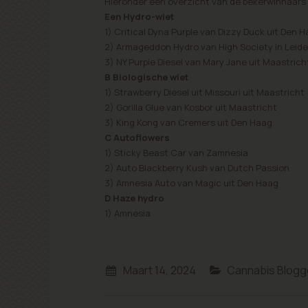
Hieronder een overzicht van de bekerwinnaars 
Een Hydro-wiet
1) Critical Dyna Purple van Dizzy Duck uit Den 
2) Armageddon Hydro van High Society in Leid
3) NY Purple Diesel van Mary Jane uit Maastrich
B Biologische wiet
1) Strawberry Diesel uit Missouri uit Maastricht
2) Gorilla Glue van Kosbor uit Maastricht
3) King Kong van Cremers uit Den Haag
C Autoflowers
1) Sticky Beast Car van Zamnesia
2) Auto Blackberry Kush van Dutch Passion
3) Amnesia Auto van Magic uit Den Haag
D Haze hydro
1) Amnesia
Maart 14, 2024
Cannabis Blogg