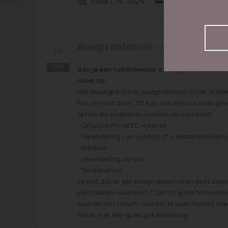
Maart 14, 2024
Cannabis Blogg
Bladproblemen - Wat te doen
14
Mar
Ben je een hobbykweker of een professionele 
maar op.
Het belangrijkste bij bladproblemen is het stelle
wat je moet doen. Dit kan ook een oorzaak-gevo
opties die problemen kunnen veroorzaken:
- Onjuiste PH- of EC-waarde
- Verandering van voedsel of voedselhoeveelhe
- Bladluis
- Verandering van pot
- Temperatuur
Je ziet dat er een bladprobleem is en gaat daa
neutrale pH-waarde is 7. Om dit goed te kunnen
waarde van 7 heeft voordat je gaat meten! Voe
water met een goed gekalibreerde