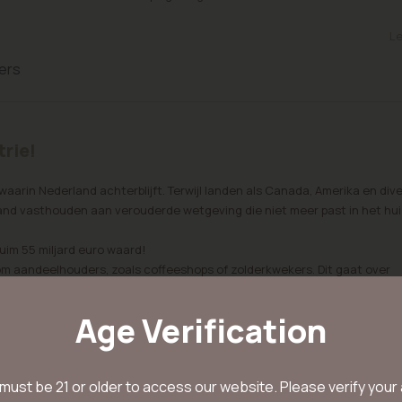
Le
ers
trie!
aarin Nederland achterblijft. Terwijl landen als Canada, Amerika en div
land vasthouden aan verouderde wetgeving die niet meer past in het hu
im 55 miljard euro waard!
m aandeelhouders, zoals coffeeshops of zolderkwekers. Dit gaat over
ada zijn gevestigd en in deze sector investeren.
 aan illegale cannabisteelt. Wanneer de wietteelt in Nederland en/of Eur
Age Verification
erwachting net zo hoog zijn als die van Amerika of Canada!
Le
must be 21 or older to access our website. Please verify your