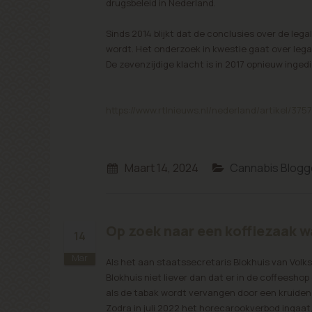
drugsbeleid in Nederland.
Sinds 2014 blijkt dat de conclusies over de le
wordt. Het onderzoek in kwestie gaat over lega
De zevenzijdige klacht is in 2017 opnieuw inged
https://www.rtlnieuws.nl/nederland/artikel/3
Maart 14, 2024
Cannabis Blogg
Op zoek naar een koffiezaak w
14
Mar
Als het aan staatssecretaris Blokhuis van Volks
Blokhuis niet liever dan dat er in de coffeesho
als de tabak wordt vervangen door een kruiden
Zodra in juli 2022 het horecarookverbod ingaat