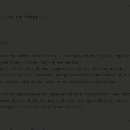
Le
e
,
Cannabis Bloggers
rt?
 de cannabisindustrie op verschillende gebieden. In dit artikel leggen wij
s geen moeilijk proces, maar wel heel leerzaam.
eëert met 2 ouders. Normaal gesproken kun je ze niet kiezen, maar in dit 
De taak ligt bij de ‘vaderplant’, aangezien deze geen knoppen krijgt. In di
en oogsten om erachter te komen wat je gewenste resultaat is.
wordt? Dan isoleer je het. De beste methode is om de plant in een ruim
oei moet je het stuifmeel van je vaderplant opvangen. Dit doe je door ee
te kloppen. Je kunt ook een paar bloeiende takk
Le