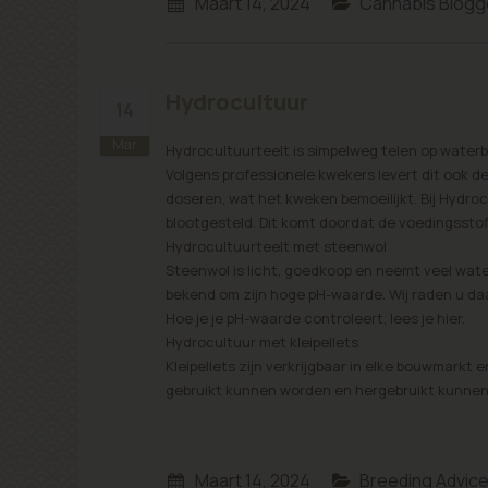
Maart 14, 2024
Cannabis Blogg
Hydrocultuur
14
Mar
Hydrocultuurteelt is simpelweg telen op water
Volgens professionele kwekers levert dit ook de
doseren, wat het kweken bemoeilijkt. Bij Hydroc
blootgesteld. Dit komt doordat de voedingsstof
Hydrocultuurteelt met steenwol
Steenwol is licht, goedkoop en neemt veel wate
bekend om zijn hoge pH-waarde. Wij raden u da
Hoe je je pH-waarde controleert, lees je hier.
Hydrocultuur met kleipellets
Kleipellets zijn verkrijgbaar in elke bouwmarkt 
gebruikt kunnen worden en hergebruikt kunne
Maart 14, 2024
Breeding Advic