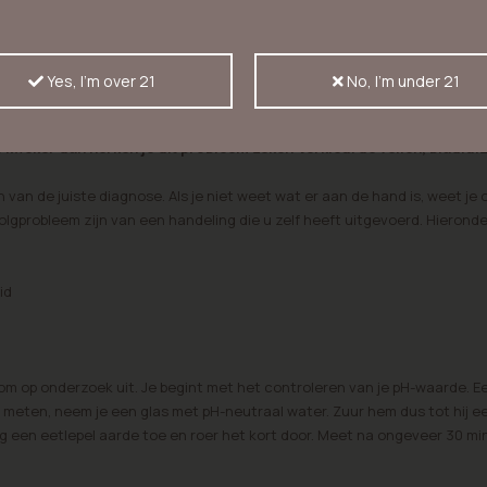
ers
Yes, I'm over 21
No, I'm under 21
kweker dan herken je dit probleem zeker. Verkleurde vellen, bladlu
n van de juiste diagnose. Als je niet weet wat er aan de hand is, weet je 
lgprobleem zijn van een handeling die u zelf heeft uitgevoerd. Hierond
id
rom op onderzoek uit. Je begint met het controleren van je pH-waarde. E
 meten, neem je een glas met pH-neutraal water. Zuur hem dus tot hij e
g een eetlepel aarde toe en roer het kort door. Meet na ongeveer 30 mi