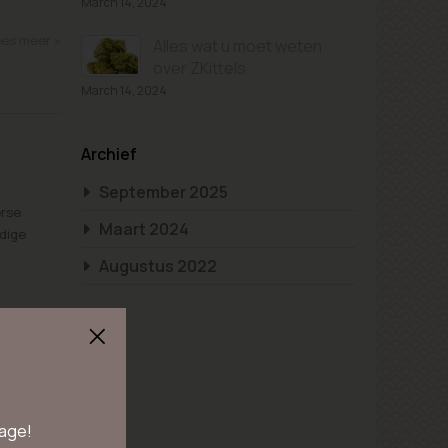
March 14, 2024
es meer »
Alles wat u moet weten
over ZKittels
March 14, 2024
Archief
September 2025
erse
Maart 2024
idige
Augustus 2022
opa wordt
es meer »
 age!