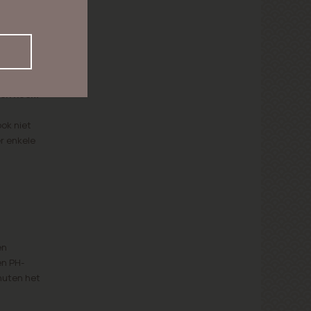
izen noem
ook niet
er enkele
en
en PH-
nuten het