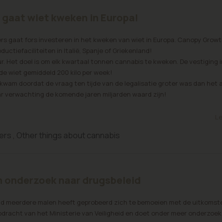
gaat wiet kweken in Europa!
s gaat fors investeren in het kweken van wiet in Europa. Canopy Growth
ctiefaciliteiten in Italië, Spanje of Griekenland!
r. Het doel is om elk kwartaal tonnen cannabis te kweken. De vestiging i
 de wiet gemiddeld 200 kilo per week!
t kwam doordat de vraag ten tijde van de legalisatie groter was dan het
ar verwachting de komende jaren miljarden waard zijn!
Le
ers
,
Other things about cannabis
 onderzoek naar drugsbeleid
eid meerdere malen heeft geprobeerd zich te bemoeien met de uitkomst
racht van het Ministerie van Veiligheid en doet onder meer onderzoek