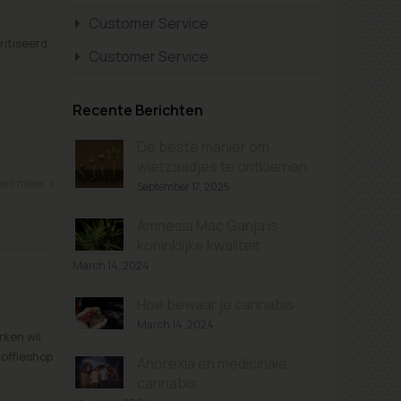
Customer Service
ritiseerd
Customer Service
Recente Berichten
De beste manier om
wietzaadjes te ontkiemen
es meer »
September 17, 2025
Amnesia Mac Ganja is
koninklijke kwaliteit
March 14, 2024
Hoe bewaar je cannabis
March 14, 2024
rken wil
koffieshop
Anorexia en medicinale
cannabis