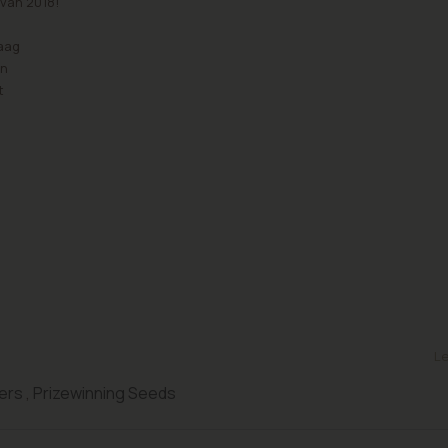
van 2018!
Haag
en
t
Le
ers
,
Prizewinning Seeds