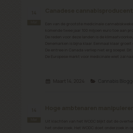
Canadese cannabisproducent 
14
Mar
Een van de grootste medicinale cannabiskweker
komende twee jaar 100 miljoen euro toe aan produ
De reden voor deze landen is de klimaatvoorkeu
Denemarken is bijna klaar. Eenmaal klaar groeit
De entree in Canada verliep niet erg soepel. Di
De Europese markt voor medicinale wiet zal na
Maart 14, 2024
Cannabis Blogg
Hoge ambtenaren manipuleren
14
Mar
Uit klachten van het WODC blijkt dat de overh
het onderzoek. Het WODC doet onderzoek in opd