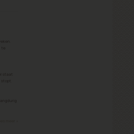
weken.
 te
l staat
 stopt.
 langdurig
es meer »