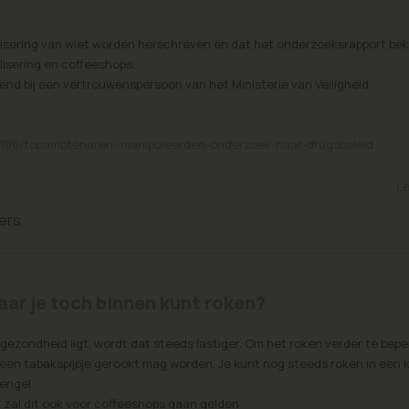
galisering van wiet worden herschreven en dat het onderzoeksrapport bek
lisering en coffeeshops.
iend bij een vertrouwenspersoon van het Ministerie van Veiligheid.
757196/topambtenaren- manipuleerden-onderzoek-naar-drugsbeleid
Le
ers
aar je toch binnen kunt roken?
gezondheid ligt, wordt dat steeds lastiger. Om het roken verder te bepe
p een tabakspijpje gerookt mag worden. Je kunt nog steeds roken in een 
engel.
, zal dit ook voor coffeeshops gaan gelden.