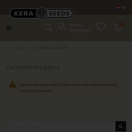
items
0
Welkom
Toggle
Inloggen
Cart
Nav
BLOG
CANNABIS BLOGGERS
Cannabis Bloggers
We kunnen geen berichten vinden die overeen komen
met deze selectie.
Search