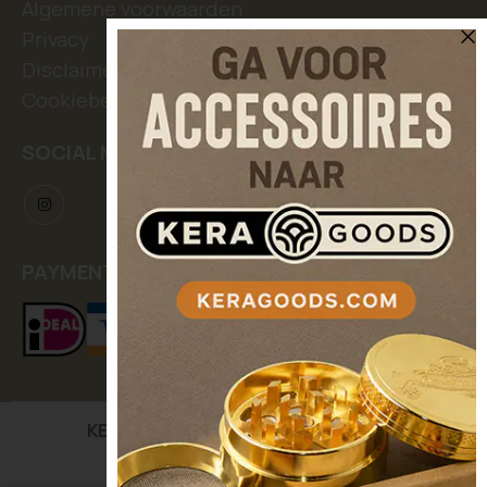
Algemene voorwaarden
Privacy
Disclaimer
Cookiebeleid
SOCIAL MEDIA
PAYMENT METHODS
KERASEEDS
| Kooikerstraat 12, 5042 XC Tilburg,
The Netherlands