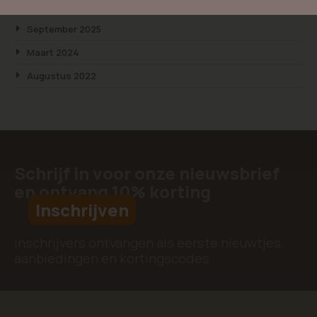
Archief
September 2025
Maart 2024
Augustus 2022
Schrijf in voor onze nieuwsbrief
en ontvang 10% korting
Inschrijven
Inschrijvers ontvangen als eerste nieuwtjes,
aanbiedingen en kortingscodes