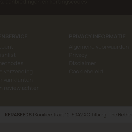
jes, aanbiedingen en kortingscodes
ENSERVICE
PRIVACY INFORMATIE
count
Algemene voorwaarden
ishlist
Privacy
methodes
Disclaimer
e verzending
Cookiebeleid
 van klanten
n review achter
KERASEEDS
| Kooikerstraat 12, 5042 XC Tilburg, The Nethe