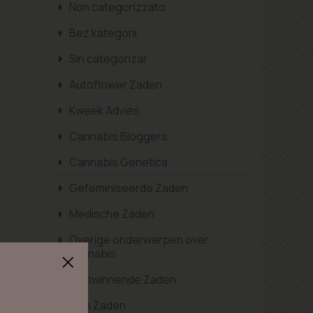
Non categorizzato
Bez kategorii
Sin categorizar
Autoflower Zaden
Kweek Advies
Cannabis Bloggers
Cannabis Genetica
Gefeminiseerde Zaden
Medische Zaden
Overige onderwerpen over
cannabis
Prijswinnende Zaden
USA Zaden