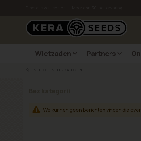
Discrete verzending
Meer dan 30 jaar ervaring
Wietzaden
Partners
On
BLOG
BEZ KATEGORII
Bez kategorii
We kunnen geen berichten vinden die ove