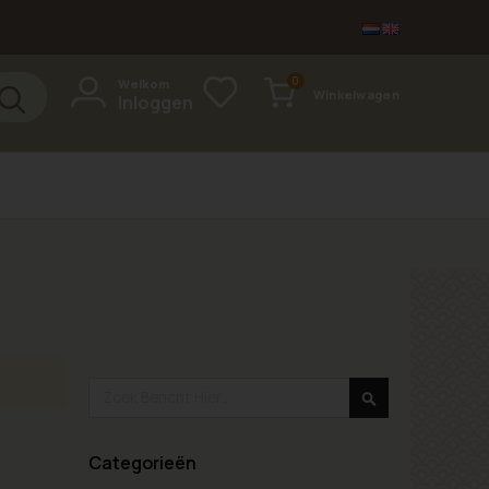
items
0
Welkom
Winkelwagen
Inloggen
Cart
Search
Search
Categorieën