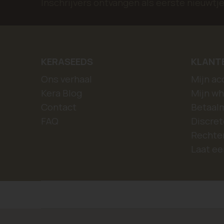
Inschrijvers ontvangen als eerste nieuwt
KERASEEDS
KLANT
Ons verhaal
Mijn ac
Kera Blog
Mijn wh
Contact
Betaal
FAQ
Discret
Rechten
Laat ee