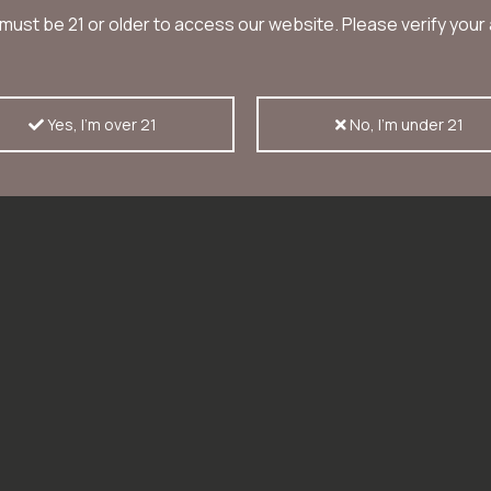
must be 21 or older to access our website. Please verify your
Yes, I'm over 21
No, I'm under 21