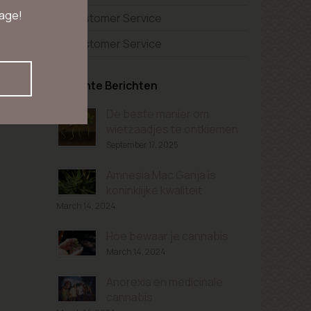
 age!
Customer Service
Customer Service
Recente Berichten
De beste manier om
wietzaadjes te ontkiemen
September 17, 2025
Amnesia Mac Ganja is
koninklijke kwaliteit
March 14, 2024
Hoe bewaar je cannabis
March 14, 2024
Anorexia en medicinale
cannabis