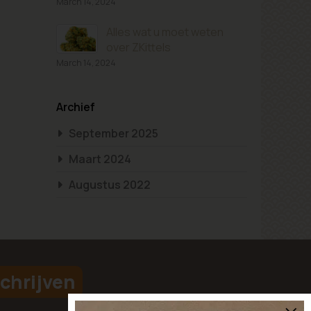
March 14, 2024
Alles wat u moet weten
over ZKittels
March 14, 2024
Archief
September 2025
Maart 2024
Augustus 2022
chrijven