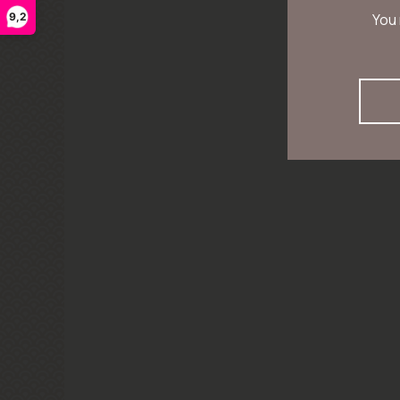
9,2
You 