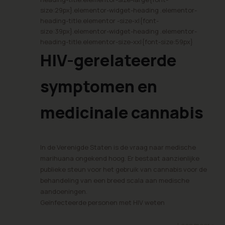
size:29px}.elementor-widget-heading .elementor-
heading-title.elementor -size-xl{font-
size:39px}.elementor-widget-heading .elementor-
heading-title.elementor-size-xxl{font-size:59px}
HIV-gerelateerde
symptomen en
medicinale cannabis
In de Verenigde Staten is de vraag naar medische
marihuana ongekend hoog. Er bestaat aanzienlijke
publieke steun voor het gebruik van cannabis voor de
behandeling van een breed scala aan medische
aandoeningen.
Geïnfecteerde personen met HIV weten
Lees meer »