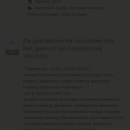
Maart 14, 2024
Autoflower Seeds
,
Cannabis Genetics
,
Feminised Seeds
,
Medical Seeds
De geavanceerde voordelen van
14
het gebruik van cannabis bij
Mar
HIV/AIDS
/*! elementor - v3.5.5 - 03-02-2022 */
.elementor-heading-title{padding:0;margin:0;line-
height:1}.elementor-widget-heading .elementor-
heading-title[class*=elementor-
size-]>a{color:inherit;font -
grootte:overnemen;lijnhoogte:overnemen}.elementor-
widget-heading .elementor-heading-title.elementor-
size-small{font-size:15px}.elementor-widget-heading
.elementor-heading-title.elementor -size-medium{font-
size:19px}.elementor-widget-heading .elementor-
heading-title.elementor-size-large{font-