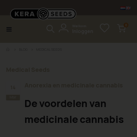
items
0
Welkom
Toggle
Inloggen
Cart
Nav
BLOG
MEDICAL SEEDS
Medical Seeds
Anorexia en medicinale cannabis
14
Mar
De voordelen van
medicinale cannabis