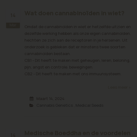
Wat doen cannabinoïden in wiet?
14
Mar
Omdat de cannabinoïden in wiet er hetzelfde uitzien en
dezelfde werking hebben als onze eigen cannabinoïden,
hechten ze zich aan de receptoren in je hersenen. Uit
onderzoek is gebleken dat er minstens twee soorten
cannabinoïden bestaan.
CB1 - Dit heeft te maken met geheugen, leren, beloning,
pijn, angst en controle. bewegingen.
CB2 - Dit heeft te maken met ons immuunsysteem.
Lees meer »
Maart 14, 2024
Cannabis Genetics
,
Medical Seeds
Medische Boeddha en de voordelen
14