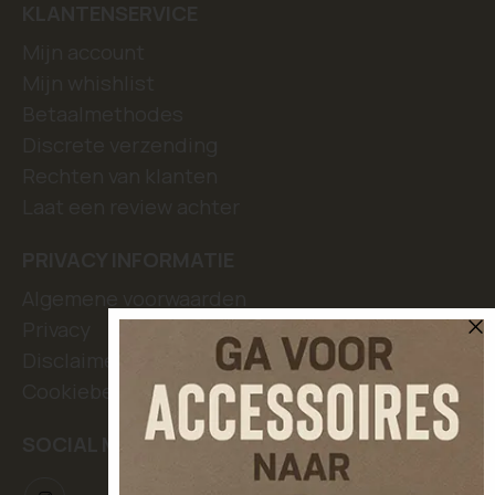
KLANTENSERVICE
Mijn account
Mijn whishlist
Betaalmethodes
Discrete verzending
Rechten van klanten
Laat een review achter
PRIVACY INFORMATIE
Algemene voorwaarden
Privacy
Disclaimer
Cookiebeleid
SOCIAL MEDIA