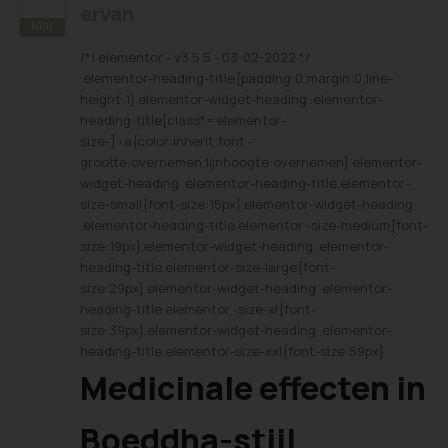
ervan
Mar
/*! elementor - v3.5.5 - 03-02-2022 */
.elementor-heading-title{padding:0;margin:0;line-
height:1}.elementor-widget-heading .elementor-
heading-title[class*=elementor-
size-]>a{color:inherit;font -
grootte:overnemen;lijnhoogte:overnemen}.elementor-
widget-heading .elementor-heading-title.elementor-
size-small{font-size:15px}.elementor-widget-heading
.elementor-heading-title.elementor -size-medium{font-
size:19px}.elementor-widget-heading .elementor-
heading-title.elementor-size-large{font-
size:29px}.elementor-widget-heading .elementor-
heading-title.elementor -size-xl{font-
size:39px}.elementor-widget-heading .elementor-
heading-title.elementor-size-xxl{font-size:59px}
Medicinale effecten in
Boeddha-stijl