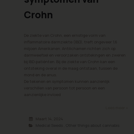
Crohn
De ziekte van Crohn, een ernstige vorm van
inflammatoire darmziekte (IBD), treft ongeveer 1,6
miljoen Amerikanen. Antilichamen richten zich op
darmweefsel en veroorzaken ontstekingen en zweren
bij IBD-patiënten. Bij de ziekte van Crohn kan een
ontsteking overal in de maag ontstaan, tussen de
mond en de anus.
De tekenen en symptomen kunnen aanzienlijk
verschillen van persoon tot persoon en een
aanzienlijke invloed
Lees meer »
Maart 14, 2024
Medical Seeds
,
Other things about cannabis